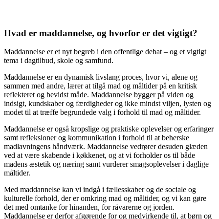
Hvad er maddannelse, og hvorfor er det vigtigt?
Maddannelse er et nyt begreb i den offentlige debat – og et vigtigt
tema i dagtilbud, skole og samfund.
Maddannelse er en dynamisk livslang proces, hvor vi, alene og
sammen med andre, lærer at tilgå mad og måltider på en kritisk
reflekteret og bevidst måde. Maddannelse bygger på viden og
indsigt, kundskaber og færdigheder og ikke mindst viljen, lysten og
modet til at træffe begrundede valg i forhold til mad og måltider.
Maddannelse er også kropslige og praktiske oplevelser og erfaringer
samt refleksioner og kommunikation i forhold til at beherske
madlavningens håndværk. Maddannelse vedrører desuden glæden
ved at være skabende i køkkenet, og at vi forholder os til både
madens æstetik og næring samt vurderer smagsoplevelser i daglige
måltider.
Med maddannelse kan vi indgå i fællesskaber og de sociale og
kulturelle forhold, der er omkring mad og måltider, og vi kan gøre
det med omtanke for hinanden, for råvarerne og jorden.
Maddannelse er derfor afgørende for og medvirkende til, at børn og