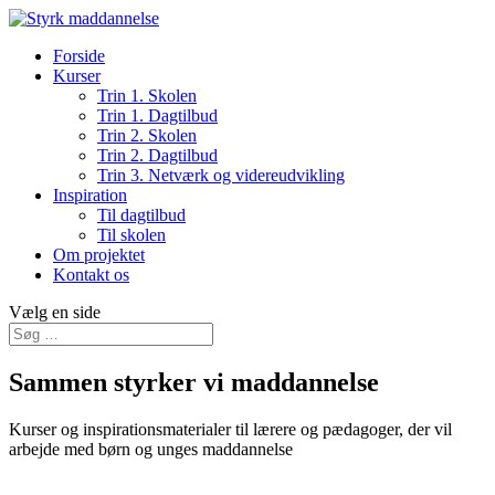
Forside
Kurser
Trin 1. Skolen
Trin 1. Dagtilbud
Trin 2. Skolen
Trin 2. Dagtilbud
Trin 3. Netværk og videreudvikling
Inspiration
Til dagtilbud
Til skolen
Om projektet
Kontakt os
Vælg en side
Sammen styrker vi maddannelse
Kurser og inspirationsmaterialer til lærere og pædagoger, der vil
arbejde med børn og unges maddannelse