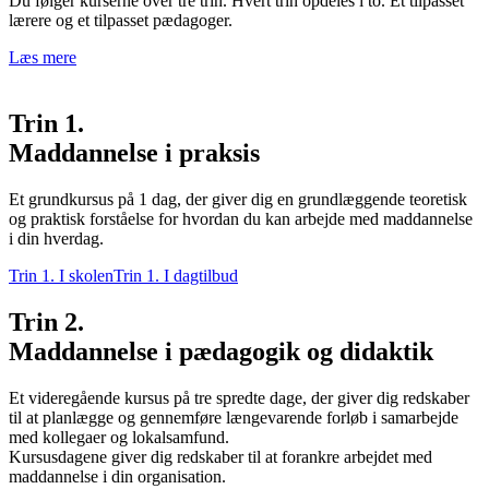
Du følger kurserne over tre trin. Hvert trin opdeles i to. Et tilpasset
lærere og et tilpasset pædagoger.
Læs mere
Trin 1.
Maddannelse i praksis
Et grundkursus på 1 dag, der giver dig en grundlæggende teoretisk
og praktisk forståelse for hvordan du kan arbejde med maddannelse
i din hverdag.
Trin 1. I skolen
Trin 1. I dagtilbud
Trin 2.
Maddannelse i pædagogik og didaktik
Et videregående kursus på tre spredte dage, der giver dig redskaber
til at planlægge og gennemføre længevarende forløb i samarbejde
med kollegaer og lokalsamfund.
Kursusdagene giver dig redskaber til at forankre arbejdet med
maddannelse i din organisation.